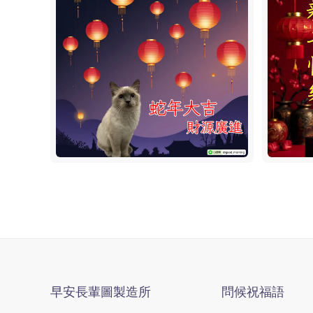
早安長輩圖製造所
問候祝福語