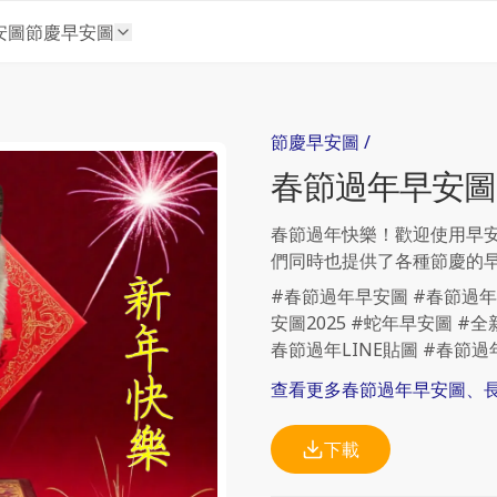
安圖
節慶早安圖
節慶
早安圖
/
春節過年
早安圖
春節過年快樂！歡迎使用早
們同時也提供了各種節慶的
#春節過年早安圖 #春節過年
安圖2025 #蛇年早安圖 #
春節過年LINE貼圖 #春節
查看更多
春節過年
早安圖、
下載