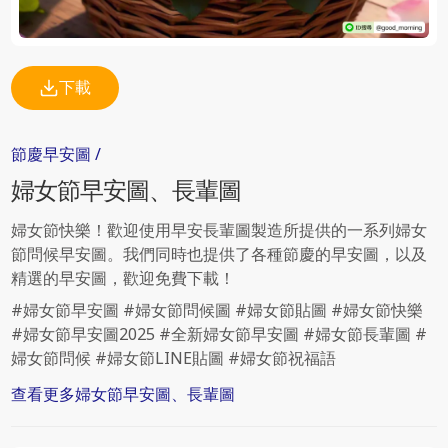
下載
節慶
早安圖
/
婦女節
早安圖、長輩圖
婦女節快樂！歡迎使用早安長輩圖製造所提供的一系列婦女
節問候早安圖。我們同時也提供了各種節慶的早安圖，以及
精選的早安圖，歡迎免費下載！
#婦女節早安圖 #婦女節問候圖 #婦女節貼圖 #婦女節快樂
#婦女節早安圖2025 #全新婦女節早安圖 #婦女節長輩圖 #
婦女節問候 #婦女節LINE貼圖 #婦女節祝福語
查看更多
婦女節
早安圖、長輩圖