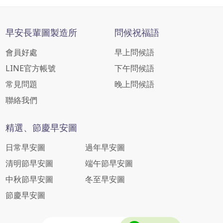
早安長輩圖製造所
問候祝福語
會員好處
早上問候語
LINE官方帳號
下午問候語
常見問題
晚上問候語
聯絡我們
精選、節慶早安圖
日常早安圖
過年早安圖
清明節早安圖
端午節早安圖
中秋節早安圖
冬至早安圖
節慶早安圖