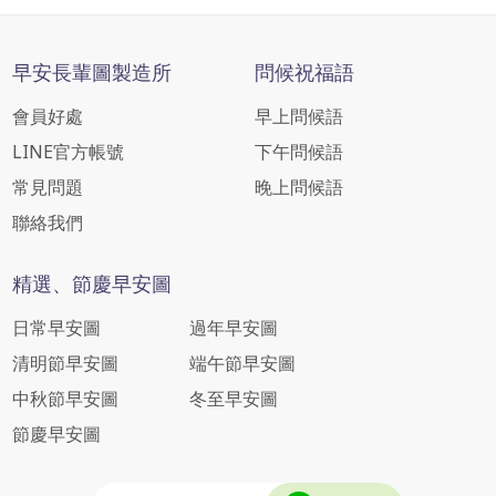
早安長輩圖製造所
問候祝福語
會員好處
早上問候語
LINE官方帳號
下午問候語
常見問題
晚上問候語
聯絡我們
精選、節慶早安圖
日常早安圖
過年早安圖
清明節早安圖
端午節早安圖
中秋節早安圖
冬至早安圖
節慶早安圖