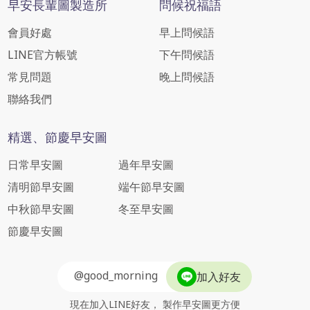
早安長輩圖製造所
問候祝福語
會員好處
早上問候語
LINE官方帳號
下午問候語
常見問題
晚上問候語
聯絡我們
精選、節慶早安圖
日常早安圖
過年早安圖
清明節早安圖
端午節早安圖
中秋節早安圖
冬至早安圖
節慶早安圖
@good_morning
加入好友
現在加入LINE好友， 製作早安圖更方便